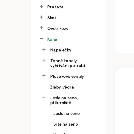
a
n
Prasata
e
Skot
l
Ovce, kozy
Koně
Napáječky
Topné kabely,
vyhřívání potrubí
Plovákové ventily
Žlaby, vědra
Jesle na seno,
příkrmiště
Jesle na seno
Sítě na seno