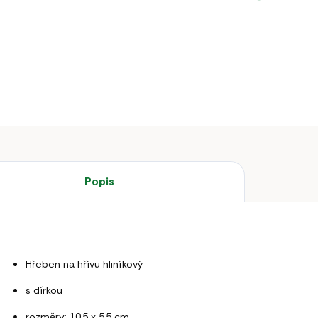
Hřeben na
DETAILNÍ 
Popis
Hřeben na hřívu hliníkový
s dírkou
rozměry: 10,5 x 5,5 cm