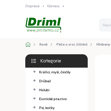
Přejít
Doprava
Výstavy
na
obsah
Domů
Koně
Péče o srst, čištění
Hřebeny
P
Kategorie
o
Přeskočit
s
kategorie
Králíci, myši, činčily
t
r
Drůbež
a
n
Holubi
n
Exotické ptactvo
í
p
Psi, kočky