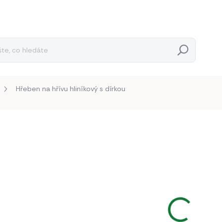
Hledat
Hřeben na hřívu hliníkový s dírkou
Neohodnoceno
Podrobnosti hodnocení
40 K
33,06 K
Měrná
BĚŽNĚ 
cena:
−