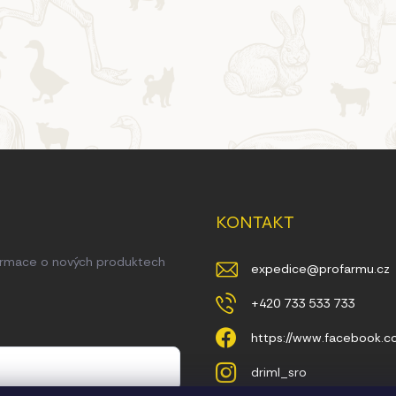
KONTAKT
formace o nových produktech
expedice
@
profarmu.cz
+420 733 533 733
https://www.facebook.
driml_sro