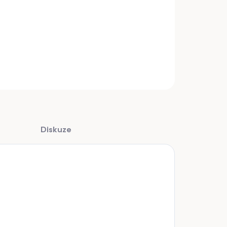
 hřívu hliníkový s dírkou
INFORMACE
ZEPTAT SE
Diskuze