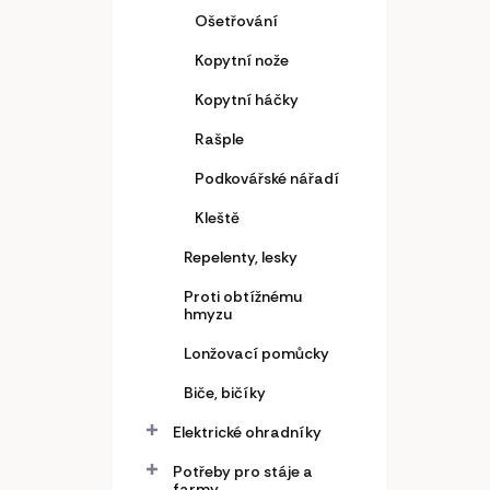
Ošetřování
Kopytní nože
Kopytní háčky
Rašple
Podkovářské nářadí
Kleště
Repelenty, lesky
Proti obtížnému
hmyzu
Lonžovací pomůcky
Biče, bičíky
Elektrické ohradníky
Potřeby pro stáje a
farmy