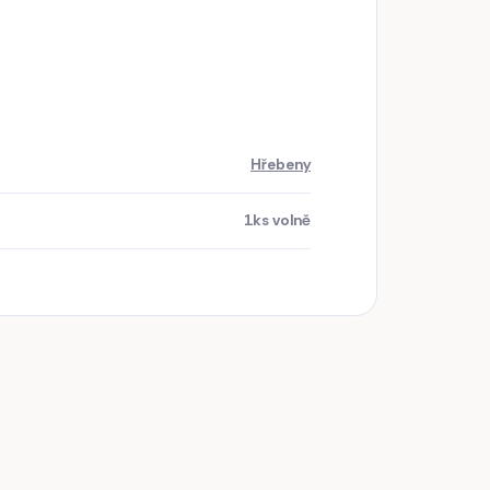
Hřebeny
1ks volně