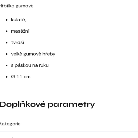
Hřbílko gumové
kulaté,
masážní
tvrdší
velké gumové hřeby
s páskou na ruku
Ø 11 cm
Doplňkové parametry
Kategorie
: