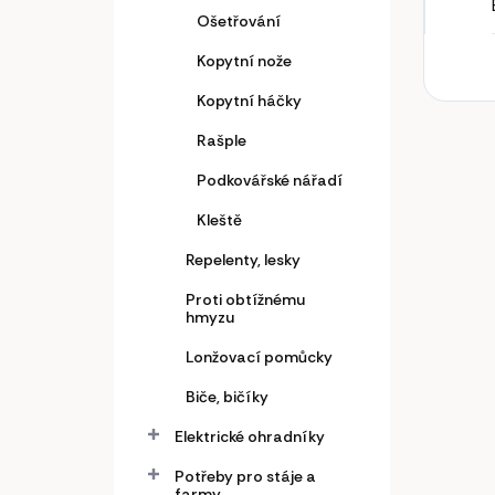
Ošetřování
Kopytní nože
Kopytní háčky
Rašple
Podkovářské nářadí
Kleště
Repelenty, lesky
Proti obtížnému
hmyzu
Lonžovací pomůcky
Biče, bičíky
Elektrické ohradníky
Potřeby pro stáje a
farmy