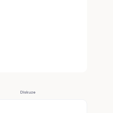
umové, kulaté, s páskou na ruku, ideální na masírování.
INFORMACE
ZEPTAT SE
Diskuze