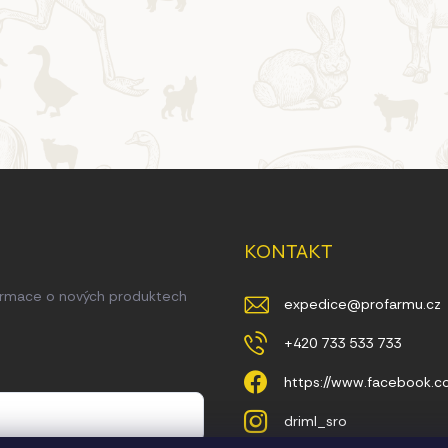
KONTAKT
formace o nových produktech
expedice
@
profarmu.cz
+420 733 533 733
https://www.facebook.
driml_sro