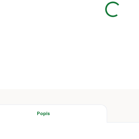
Hřbílko g
DETAILNÍ 
Popis