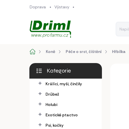
Přejít
Doprava
Výstavy
na
obsah
Domů
Koně
Péče o srst, čištění
Hřbílka
P
Kategorie
o
Přeskočit
s
kategorie
Králíci, myši, činčily
t
r
Drůbež
a
n
Holubi
n
Exotické ptactvo
í
p
Psi, kočky