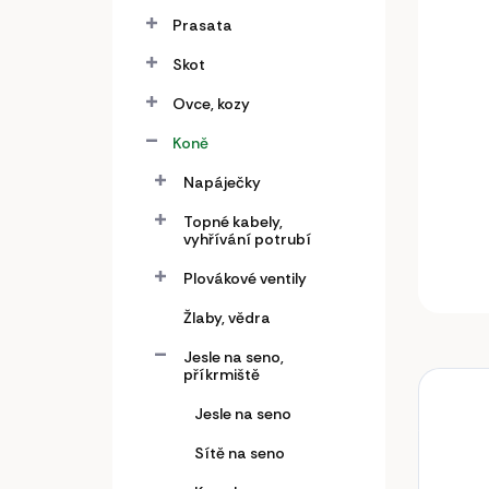
a
n
Prasata
e
Skot
l
Ovce, kozy
Koně
Napáječky
Topné kabely,
vyhřívání potrubí
Plovákové ventily
Žlaby, vědra
Jesle na seno,
příkrmiště
Jesle na seno
Sítě na seno