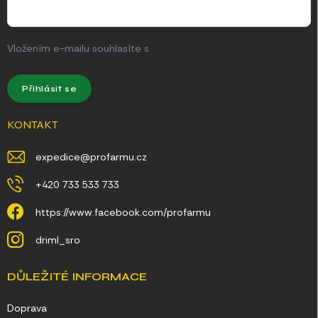
Vložením e-mailu souhlasíte s
podmínkami ochrany osobních
údajů
Přihlásit se
KONTAKT
expedice
@
profarmu.cz
+420 733 533 733
https://www.facebook.com/profarmu
driml_sro
DŮLEŽITÉ INFORMACE
Doprava