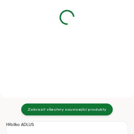
zelený
23 l s vnitřní hranou
250 Kč
1 452 Kč
206,61 Kč bez DPH
1 200 Kč bez DPH
Do košíku
Do košíku
Plastový rovný žlab KA, 8,5 l,
Plastový závěsný žlab s hranou,
zelený.
23 l pro ovce, kozy a spárkatou
zvěř.
Zobrazit všechny související produkty
Hřbílko ADLUS