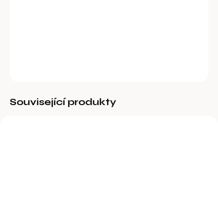
Hřbílko kovové pro kozy, koně, skot, 8 řad.
DETAILNÍ INFORMACE
ZEPTAT SE
Související produkty
BĚŽNĚ DOSTUPNÉ
BĚŽNĚ DOSTUPNÉ
Žlab plastový KA, 8,5 l
Plastový žlab závěsný