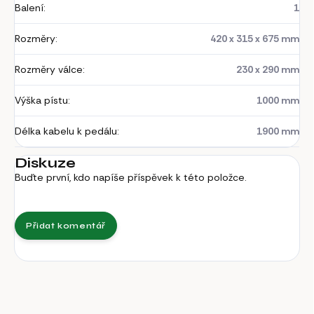
Balení
:
1
Rozměry
:
420 x 315 x 675 mm
Rozměry válce
:
230 x 290 mm
Výška pístu
:
1000 mm
Délka kabelu k pedálu
:
1900 mm
Diskuze
Buďte první, kdo napíše příspěvek k této položce.
Přidat komentář