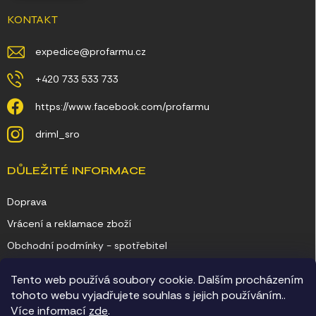
KONTAKT
expedice
@
profarmu.cz
+420 733 533 733
https://www.facebook.com/profarmu
driml_sro
DŮLEŽITÉ INFORMACE
Doprava
Vrácení a reklamace zboží
Obchodní podmínky - spotřebitel
Obchodní podmínky - podnikatel
Tento web používá soubory cookie. Dalším procházením
Ochrana osobních údajů
tohoto webu vyjadřujete souhlas s jejich používáním..
Více informací
zde
.
Kontakty