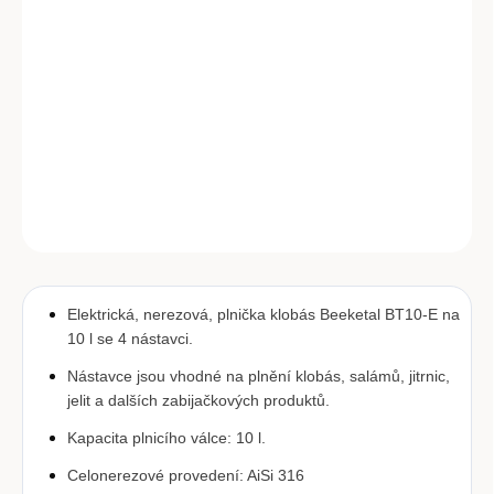
cena:
−
+
Přidat do košíku
Elektrická plnička klobás Beeketal BT10-E.
DETAILNÍ INFORMACE
ZEPTAT SE
Elektrická, nerezová, plnička klobás Beeketal BT10-E na 
10 l se 4 nástavci.
Nástavce jsou vhodné na plnění klobás, salámů, jitrnic, 
jelit a dalších zabijačkových produktů.
Kapacita plnicího válce: 10 l.
Celonerezové provedení: AiSi 316