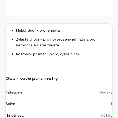
ZEPTAT SE
Měkký dudlík pro jehňata.
Zvláště vhodný pro novorozená jehňata a pro
nemocná a slabá zvířata.
Rozměry: průměr 3,5 cm, výška 5 cm.
Doplňkové parametry
Kategorie
:
Dudlíky
Balení
:
1
Hmotnost
:
0,01 kg