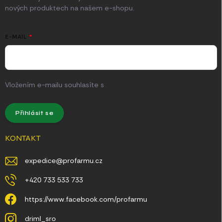
nových produktech na našem e-shopu.
E-MAIL
Vložením e-mailu souhlasíte s
podmínkami ochrany osobních
údajů
Přihlásit se
KONTAKT
expedice
@
profarmu.cz
+420 733 533 733
https://www.facebook.com/profarmu
driml_sro