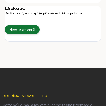
Diskuze
Buďte první, kdo napíše příspěvek k této položce.
Přidat komentář
Z
á
p
a
t
í
ODEBÍRAT NEWSLETTER
Vložte svůj e-mail a my vám budeme zasílat informace o