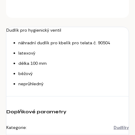
ZEPTAT SE
Dudlík pro hygienický ventil
náhradní dudlík pro kbelík pro telata č. 90504
latexový
délka 100 mm
béžový
neprůhledný
Doplňkové parametry
Kategorie
:
Dudlíky