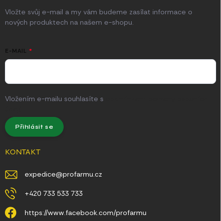
Vložte svůj e-mail a my vám budeme zasílat informace o
nových produktech na našem e-shopu.
E-MAIL
Vložením e-mailu souhlasíte s
podmínkami ochrany osobních
údajů
Přihlásit se
KONTAKT
expedice
@
profarmu.cz
+420 733 533 733
https://www.facebook.com/profarmu