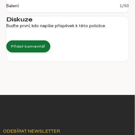
Balení
:
1/50
Diskuze
Buďte první, kdo napíše příspěvek k této položce.
Přidat komentář
Z
á
p
a
t
í
ODEBÍRAT NEWSLETTER